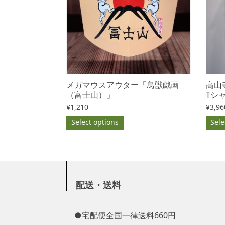
メガマウスアウター「鳥獣戯画
高山
（富士山）」
Tシ
¥
1,210
¥
3,96
Select options
Sele
配送・送料
●宅配便全国一律送料660円